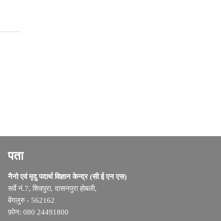
पता
नैनो एवं मृदु पदार्थ विज्ञान केन्द्र (सी ई एन एस)
सर्वे नं.7, शिवपुरा, दासनपुरा होबली,
बेंगलुरु - 562162
फ़ोन: 080 24491800