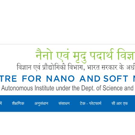
Forms
 Booking
Instruction
ें
शैक्षणिक
अनुसंधान
संसाधन
टेक - प्लेटफार्म
सी आर एफ