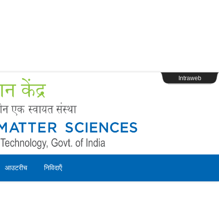
s
Webpage Login
Intraweb
आउटरीच
निविदाऍं