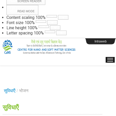
SCREEN READER
READ MODE
Instructions
Content scaling
100
%
Font size
100
%
Line height
100
%
Webpage Login
Letter spacing
100
%
Intraweb
सुविधाऍं
/
भोजन
सुविधाऍं