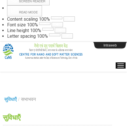
SCREEN READER
READ MODE
Instructions
Content scaling
100
%
Font size
100
%
Line height
100
%
Webpage Login
Letter spacing
100
%
Intraweb
सुविधाऍं
/
सभाभवन
सुविधाऍं