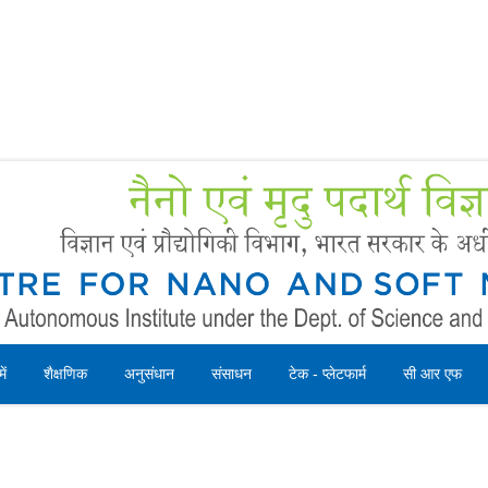
Forms
 Booking
Instruction
ें
शैक्षणिक
अनुसंधान
संसाधन
टेक - प्लेटफार्म
सी आर एफ