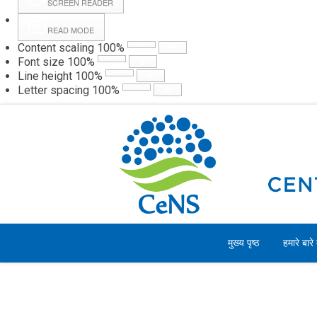
SCREEN READER
READ MODE
Content scaling
100
%
Webmail
Hall
Font size
100
%
Line height
100
%
Letter spacing
100
%
शनिवार, 08 अगस्त 2026
मुख्य पृष्ठ
हमारे बारे म