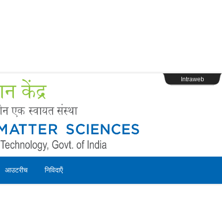
s
Webpage Login
Intraweb
आउटरीच
निविदाऍं