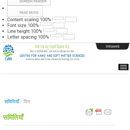
SCREEN READER
READ MODE
Instructions
Content scaling
100
%
Font size
100
%
Line height
100
%
Webpage Login
Letter spacing
100
%
Intraweb
समितियॉं
/
वित्त
समितियॉं