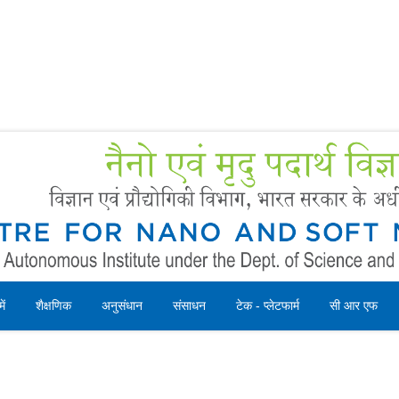
Forms
 Booking
Instruction
ें
शैक्षणिक
अनुसंधान
संसाधन
टेक - प्लेटफार्म
सी आर एफ