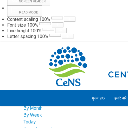
SCREEN READER
READ MODE
Content scaling
100
%
Webmail
Hall
Font size
100
%
Line height
100
%
Letter spacing
100
%
शुक्रवार, 07 अगस्त 2026
Events Calendar
मुख्य पृष्ठ
हमारे बारे म
By Year
By Month
By Week
Today