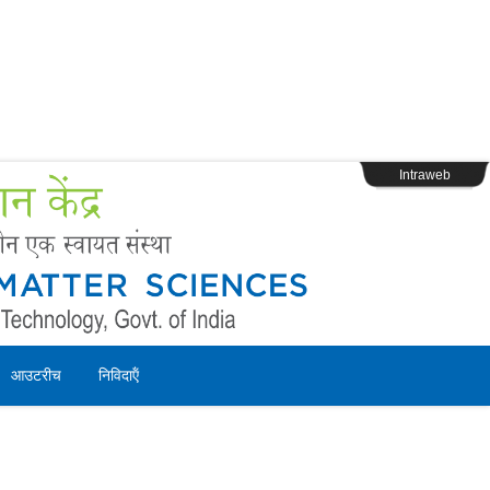
s
Webpage Login
Intraweb
आउटरीच
निविदाऍं