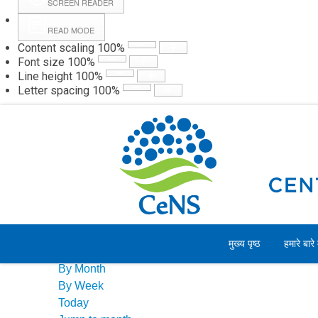
SCREEN READER
READ MODE
Content scaling
100
%
Webmail
Hall
Font size
100
%
Line height
100
%
Letter spacing
100
%
शुक्रवार, 07 अगस्त 2026
Events Calendar
मुख्य पृष्ठ
हमारे बारे म
By Year
By Month
By Week
Today