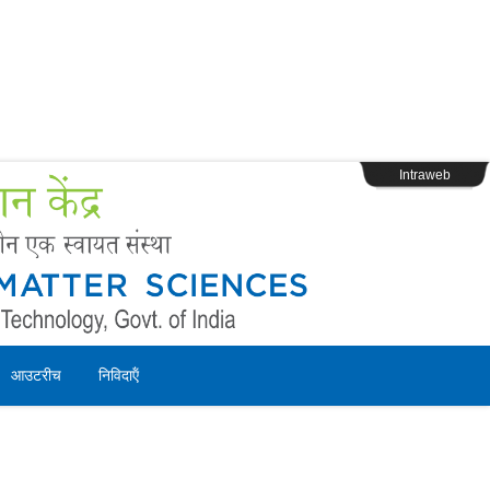
s
Webpage Login
Intraweb
आउटरीच
निविदाऍं