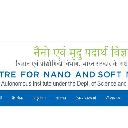
Forms
 Booking
Instruction
ें
शैक्षणिक
अनुसंधान
संसाधन
टेक - प्लेटफार्म
सी आर एफ